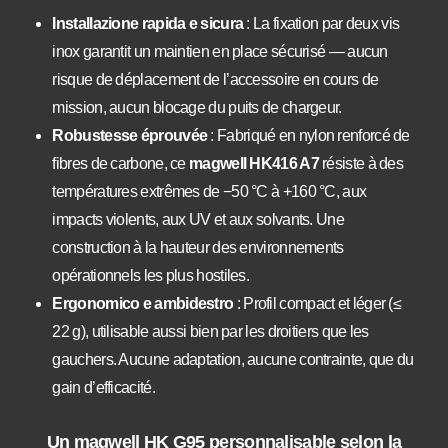
Installazione rapida e sicura
: La fixation par deux vis
inox garantit un maintien en place sécurisé — aucun
risque de déplacement de l’accessoire en cours de
mission, aucun blocage du puits de chargeur.
Robustesse éprouvée
: Fabriqué en nylon renforcé de
fibres de carbone, ce
magwell HK416 A7
résiste à des
températures extrêmes de −50 °C à +160 °C, aux
impacts violents, aux UV et aux solvants. Une
construction à la hauteur des environnements
opérationnels les plus hostiles.
Ergonomico e ambidestro
: Profil compact et léger (≤
22 g), utilisable aussi bien par les droitiers que les
gauchers. Aucune adaptation, aucune contrainte, que du
gain d’efficacité.
Un magwell HK G95 personnalisable selon la