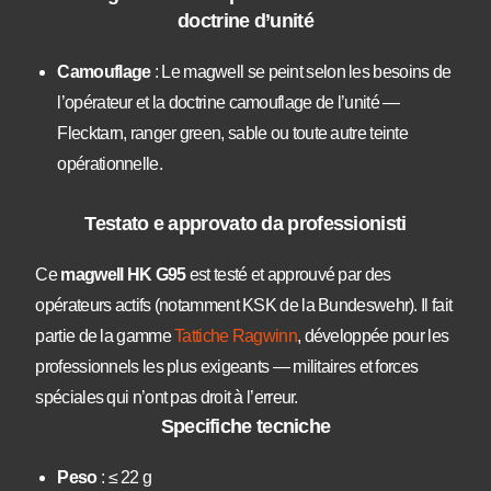
doctrine d’unité
Camouflage
: Le magwell se peint selon les besoins de
l’opérateur et la doctrine camouflage de l’unité —
Flecktarn, ranger green, sable ou toute autre teinte
opérationnelle.
Testato e approvato da professionisti
Ce
magwell HK G95
est testé et approuvé par des
opérateurs actifs (notamment KSK de la Bundeswehr). Il fait
partie de la gamme
Tattiche Ragwinn
, développée pour les
professionnels les plus exigeants — militaires et forces
spéciales qui n’ont pas droit à l’erreur.
Specifiche tecniche
Peso
: ≤ 22 g