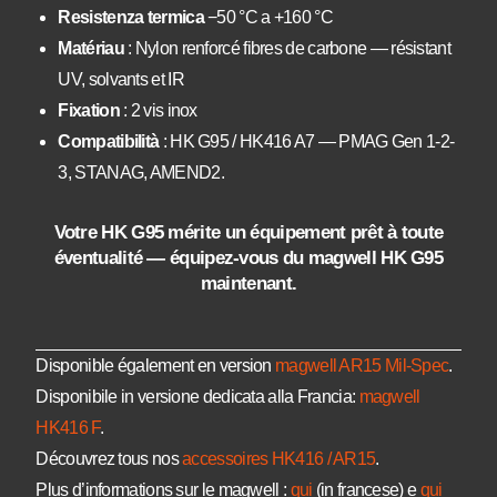
Resistenza termica
−50 °C a +160 °C
Matériau
: Nylon renforcé fibres de carbone — résistant
UV, solvants et IR
Fixation
: 2 vis inox
Compatibilità
: HK G95 / HK416 A7 — PMAG Gen 1-2-
3, STANAG, AMEND2.
Votre HK G95 mérite un équipement prêt à toute
éventualité — équipez-vous du magwell HK G95
maintenant.
Disponible également en version
magwell AR15 Mil-Spec
.
Disponibile in versione dedicata alla Francia:
magwell
HK416 F
.
Découvrez tous nos
accessoires HK416 / AR15
.
Plus d’informations sur le magwell :
qui
(in francese) e
qui