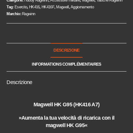
Categorie:
Hobby Ragwinn
,
Accessoire militaire
,
Magwell
,
Tattiche Ragwinn
Tag:
Esercito
,
HK416
,
HK416F
,
Magwell
,
Aggiornamento
Marchio:
Ragwinn
DESCRIZIONE
INFORMATIONS COMPLÉMENTAIRES
Descrizione
Magwell HK G95 (HK416 A7)
»Aumenta la tua velocità di ricarica con il
magwell HK G95«