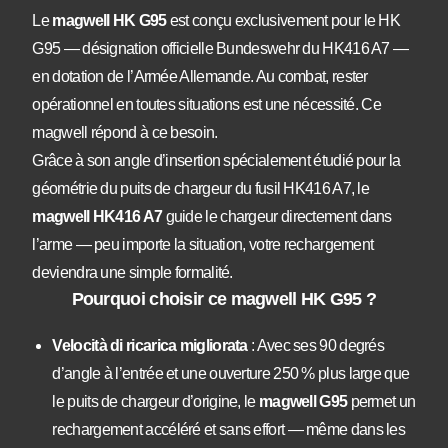
Le
magwell HK G95
est conçu exclusivement pour le HK
G95 — désignation officielle Bundeswehr du HK416 A7 —
en dotation de l’Armée Allemande. Au combat, rester
opérationnel en toutes situations est une nécessité. Ce
magwell répond à ce besoin.
Grâce à son angle d’insertion spécialement étudié pour la
géométrie du puits de chargeur du fusil HK416 A7, le
magwell HK416 A7
guide le chargeur directement dans
l’arme — peu importe la situation, votre rechargement
deviendra une simple formalité.
Pourquoi choisir ce magwell HK G95 ?
Velocità di ricarica migliorata
: Avec ses 90 degrés
d’angle à l’entrée et une ouverture 250 % plus large que
le puits de chargeur d’origine, le
magwell G95
permet un
rechargement accéléré et sans effort — même dans les