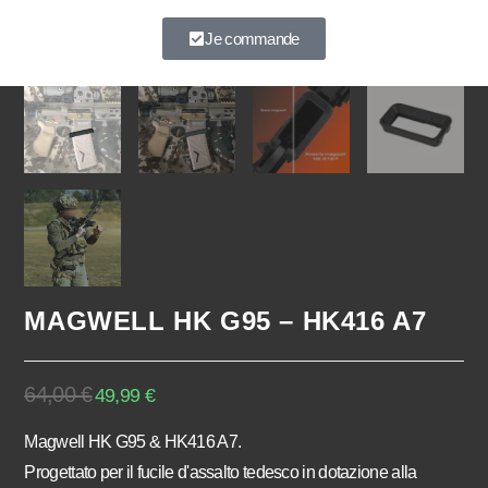
À très vite.
Je commande
MAGWELL HK G95 – HK416 A7
64,00
€
49,99
€
Magwell HK G95 & HK416 A7.
Progettato per il fucile d'assalto tedesco in dotazione alla