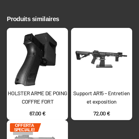
Produits similaires
HOLSTER ARME DE POING
Support AR15 – Entretien
COFFRE FORT
et exposition
67,00
€
72,00
€
OFFERTA
SPECIALE!
ÉPUISÉ