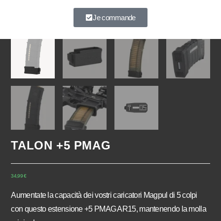
À très vite.
Je commande
TALON +5 PMAG
34,99
€
Aumentate la capacità dei vostri caricatori Magpul di 5 colpi
con questo estensione +5 PMAG AR15, mantenendo la molla