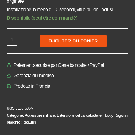
originale.
Installazione in meno di 10 secondi, viti e bulloni inclusi.
Disponibile (peut être commandé)
AJOUTER AU PANIER
Paiement sécurisé par Carte bancaire / PayPal
Garanzia di rimborso
Prodotto in Francia
UGS :
EXT505M
Categorie:
Accessoire militaire
,
Estensione del caricabatterie
,
Hobby Ragwinn
Marchio:
Ragwinn