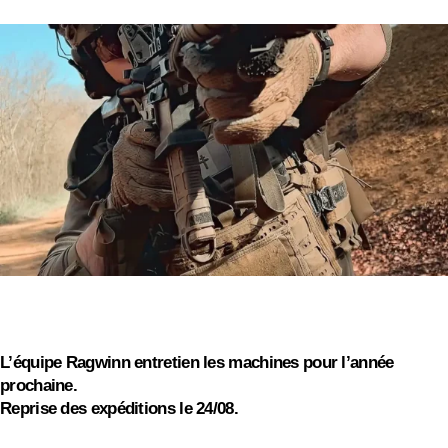
OFERTA
ESPECIAL
On s'absente pour quelques jours
On vous souhaite de bonnes vacances d'été, profitez
des barbecues et continuez à driller !
L’équipe Ragwinn entretien les machines pour l’année
prochaine.
Reprise des expéditions le 24/08.