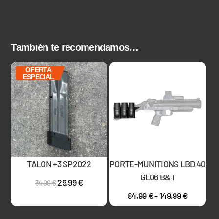
También te recomendamos…
OFERTA
ESPECIAL
TALON +3 SP2022
PORTE-MUNITIONS LBD 40
GL06 B&T
29,99
€
34,00
€
84,99
€
-
149,99
€