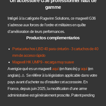
Un accessoire G36 professionnel haut de
gamme
Intégré à la catégorie Ragwinn Solutions, ce magwell G36
s’adresse aux forces de l’ordre et militaires en quête
d’amélioration de leurs performances.
Productos complementarios
Portacartuchos LBD 40 para cinturón - 3 cartuchos de 40
mm de acceso rápido
Magwell HK UMP9 - recarga muy suave
Averigüe qué es un magwell
aquí
(en francés) y
aquí
(en
anglais). ⚠️ Se référer à la législation applicable dans votre
pays avant d’acheter ou d’installer cet accessoire. En
France, depuis juin 2025, la modification d’une arme
administrative est généralement proscrite. Patent pending