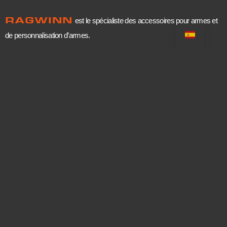
RAGWINN
est le spécialiste des accessoires pour armes et
de personnalisation d’armes.
Póngase en contacto con
Correo electrónico:
contact@ragwinn.com
Teléfono: +33 7 63 06 93 24
Únete a nosotros
Instagram : @ragwinn
Facebook : ragwinn
LinkedIn: ragwinn
Carrière
Información