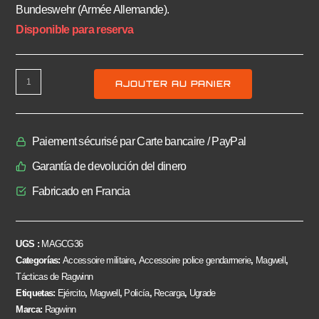
Bundeswehr (Armée Allemande).
Disponible para reserva
AJOUTER AU PANIER
Paiement sécurisé par Carte bancaire / PayPal
Garantía de devolución del dinero
Fabricado en Francia
UGS :
MAGCG36
Categorías:
Accessoire militaire
,
Accessoire police gendarmerie
,
Magwell
,
Tácticas de Ragwinn
Etiquetas:
Ejército
,
Magwell
,
Policía
,
Recarga
,
Ugrade
Marca:
Ragwinn