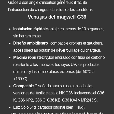
Grâce à son angle d’insertion généreux, il facilite
l’introduction du chargeur dans toutes les conditions.
Ventajas del magwell G36
Instalación rápida
Montaje en menos de 10 segundos,
sin herramientas.
Diseño ambidiestro
: compatible droitiers et gauchers,
accès direct au bouton de déverrouillage du chargeur.
Máxima robustez
Nylon reforzado con fibra de carbono,
resistente a los impactos, los rayos UV, los productos
químicos y las temperaturas extremas (de -50°C a
+160°C).
Compatible
Diseñado para su uso con todas las
versiones del fusil de asalto HK G36, incluyendo el G36
K, G36 KP2, G36 C, G36 KE, G36 KA4 y MR243 S.
Luz
Sólo 34g (cargador original bien = 46g).