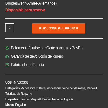
Bundeswehr (Armée Allemande).
Disponible para reserva
AJOUTER AU PANIER
Paiement sécurisé par Carte bancaire / PayPal
Garantía de devolución del dinero
Fabricado en Francia
UGS :
MAGCG36
Categorías:
Accessoire militaire
,
Accessoire police gendarmerie
,
Magwell
,
Tácticas de Ragwinn
Etiquetas:
Ejército
,
Magwell
,
Policía
,
Recarga
,
Ugrade
Marca:
Ragwinn