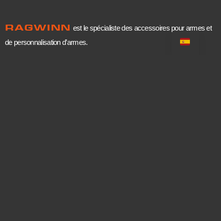
RAGWINN
est le spécialiste des accessoires pour armes et
de personnalisation d’armes.
Póngase en contacto con
Correo electrónico:
contact@ragwinn.com
Teléfono: +33 7 63 06 93 24
Únete a nosotros
Instagram : @ragwinn
Facebook : ragwinn
LinkedIn: ragwinn
Carrière