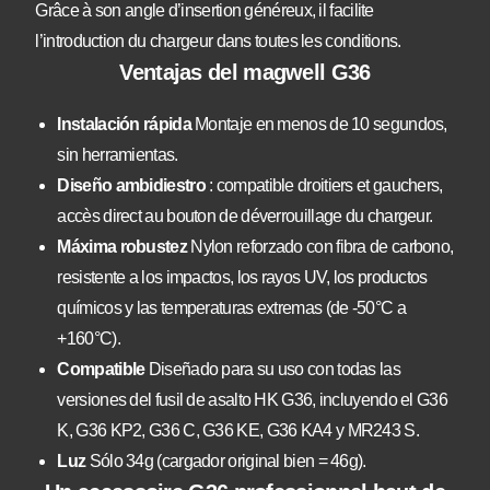
Grâce à son angle d’insertion généreux, il facilite
l’introduction du chargeur dans toutes les conditions.
Ventajas del magwell G36
Instalación rápida
Montaje en menos de 10 segundos,
sin herramientas.
Diseño ambidiestro
: compatible droitiers et gauchers,
accès direct au bouton de déverrouillage du chargeur.
Máxima robustez
Nylon reforzado con fibra de carbono,
resistente a los impactos, los rayos UV, los productos
químicos y las temperaturas extremas (de -50°C a
+160°C).
Compatible
Diseñado para su uso con todas las
versiones del fusil de asalto HK G36, incluyendo el G36
K, G36 KP2, G36 C, G36 KE, G36 KA4 y MR243 S.
Luz
Sólo 34g (cargador original bien = 46g).