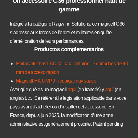
Un accessoire G36 professionnel haut de
gamme
Intégré à la catégorie Ragwinn Solutions, ce magwell G36
s’adresse aux forces de l’ordre et militaires en quête
d’amélioration de leurs performances.
Productos complementarios
Portacartuchos LBD 40 para cinturón - 3 cartuchos de 40
mm de acceso rápido
Magwell HK UMP9 - recarga muy suave
Averigüe qué es un magwell
aquí
(en francés) y
aquí
(en
anglais). ⚠️ Se référer à la législation applicable dans votre
pays avant d’acheter ou d’installer cet accessoire. En
France, depuis juin 2025, la modification d’une arme
administrative est généralement proscrite. Patent pending