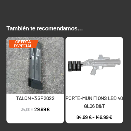
También te recomendamos…
OFERTA
ESPECIAL
TALON +3 SP2022
PORTE-MUNITIONS LBD 40
GL06 B&T
29,99
€
34,00
€
84,99
€
-
149,99
€