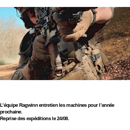
OFERTA
ESPECIAL
On s'absente pour quelques jours
On vous souhaite de bonnes vacances d'été, profitez
des barbecues et continuez à driller !
L’équipe Ragwinn entretien les machines pour l’année
prochaine.
Reprise des expéditions le 24/08.