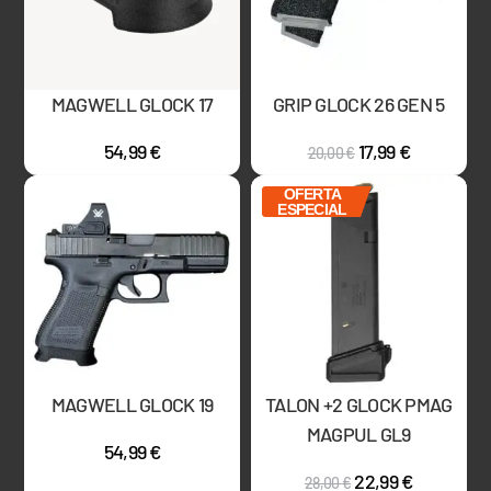
MAGWELL GLOCK 17
GRIP GLOCK 26 GEN 5
54,99
€
17,99
€
20,00
€
OFERTA
ESPECIAL
MAGWELL GLOCK 19
TALON +2 GLOCK PMAG
MAGPUL GL9
54,99
€
22,99
€
28,00
€