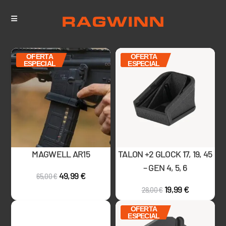
OFERTA
OFERTA
ESPECIAL
ESPECIAL
MAGWELL AR15
TALON +2 GLOCK 17, 19, 45
– GEN 4, 5, 6
49,99
€
65,00
€
19,99
€
28,00
€
OFERTA
ESPECIAL