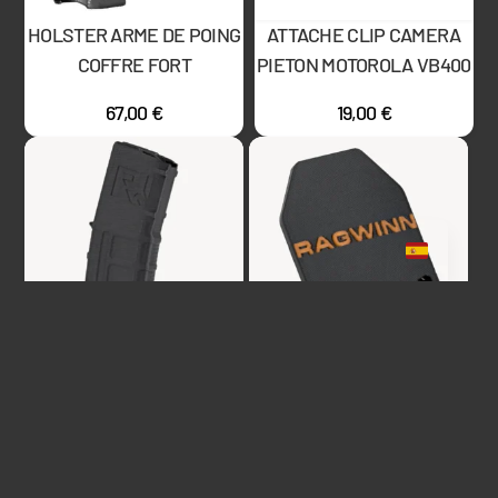
HOLSTER ARME DE POING
ATTACHE CLIP CAMERA
COFFRE FORT
PIETON MOTOROLA VB400
67,00
€
19,00
€
PORTE-CLE MINI
PORTE-CLE BALISTIQUE –
CHARGEUR – RAGWINN
RAGWINN
6,00
€
5,99
€