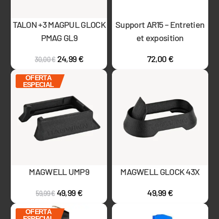
TALON +3 MAGPUL GLOCK
Support AR15 – Entretien
PMAG GL9
et exposition
24,99
€
72,00
€
30,00
€
OFERTA
ESPECIAL
MAGWELL UMP9
MAGWELL GLOCK 43X
49,99
€
49,99
€
59,99
€
OFERTA
ESPECIAL