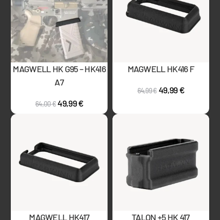
MAGWELL HK G95 – HK416
MAGWELL HK416 F
A7
49,99
€
64,99
€
49,99
€
64,00
€
MAGWELL HK417
TALON +5 HK 417