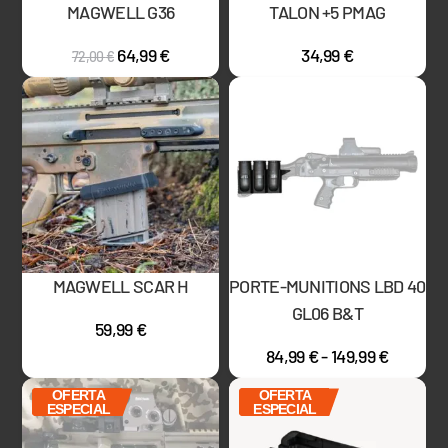
MAGWELL G36
TALON +5 PMAG
64,99
€
34,99
€
72,00
€
MAGWELL SCAR H
PORTE-MUNITIONS LBD 40
GL06 B&T
59,99
€
84,99
€
-
149,99
€
OFERTA
OFERTA
ESPECIAL
ESPECIAL