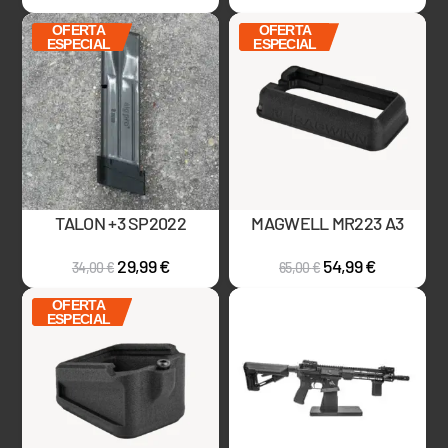
OFERTA
OFERTA
ESPECIAL
ESPECIAL
TALON +3 SP2022
MAGWELL MR223 A3
29,99
€
54,99
€
34,00
€
65,00
€
OFERTA
ESPECIAL