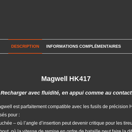
DESCRIPTION
INFORMATIONS COMPLÉMENTAIRES
Magwell HK417
»
Recharger avec fluidité, en appui comme au contac
gwell est parfaitement compatible avec les fusils de précisio
sés pour :
hée – où l’angle d’insertion peut devenir critique pour les tireur
ut, où la vitesse de remise en ordre de bataille peut faire la di