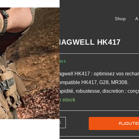
Shop
A
MAGWELL HK417
59,99
€
Magwell HK417 : optimisez vos rechar
Compatible HK417, G28, MR308.
Rapidité, robustesse, discretion : conçu
En stock
AJOUTE
z des barbecues et