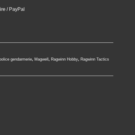
ire / PayPal
police gendarmerie
,
Magwell
,
Ragwinn Hobby
,
Ragwinn Tactics