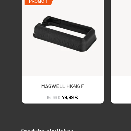
PROMO !
MAGWELL HK416 F
49,99
€
64,99
€