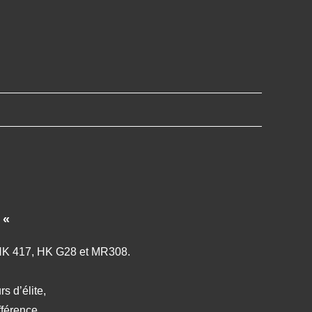
t
«
n HK 417, HK G28 et MR308.
s d’élite,
fférence,