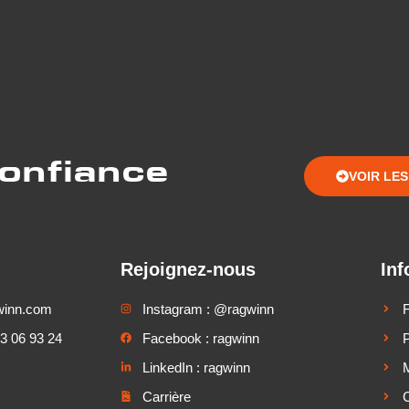
confiance
VOIR LE
Rejoignez-nous
Inf
winn.com
Instagram : @ragwinn
63 06 93 24
Facebook : ragwinn
P
LinkedIn : ragwinn
M
Carrière
C