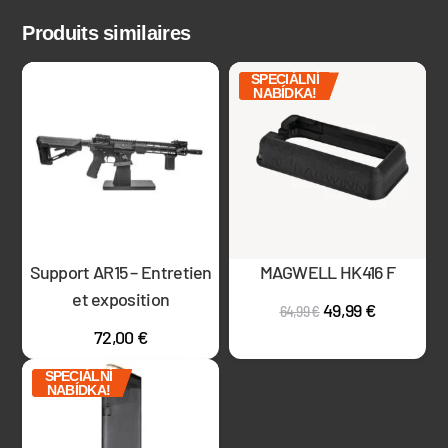
Produits similaires
SPECIÁLNÍ
NABÍDKA!
Support AR15 – Entretien
MAGWELL HK416 F
et exposition
49,99
€
64,99
€
72,00
€
SPECIÁLNÍ
NABÍDKA!