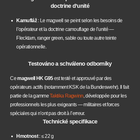
doctrine d’unité
Kamufláž
: Le magwell se peint selon les besoins de
l’opérateur et la doctrine camouflage de l’unité —
Flecktarn, ranger green, sable ou toute autre teinte
opérationnelle.
Testováno a schváleno odborníky
Ce
magwell HK G95
est testé et approuvé par des
opérateurs actifs (notamment KSK de la Bundeswehr). Il fait
partie de la gamme
Taktika Ragwinn
, développée pour les
professionnels les plus exigeants — militaires et forces
spéciales qui n’ont pas droit à l’erreur.
Technické specifikace
Hmotnost
: ≤ 22 g