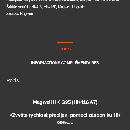
Kategorie:
Ragwinn Hobby
,
Accessoire militaire
,
Magwell
,
Taktika Ragwinn
Štítků:
Armáda
,
HK416
,
HK416F
,
Magwell
,
Upgrade
Značka:
Ragwinn
POPIS
INFORMATIONS COMPLÉMENTAIRES
Popis
Magwell HK G95 (HK416 A7)
»Zvyšte rychlost přebíjení pomocí zásobníku HK
G95«.«