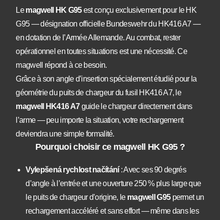
Le
magwell HK G95
est conçu exclusivement pour le HK
G95 — désignation officielle Bundeswehr du HK416 A7 —
en dotation de l’Armée Allemande. Au combat, rester
opérationnel en toutes situations est une nécessité. Ce
magwell répond à ce besoin.
Grâce à son angle d’insertion spécialement étudié pour la
géométrie du puits de chargeur du fusil HK416 A7, le
magwell HK416 A7
guide le chargeur directement dans
l’arme — peu importe la situation, votre rechargement
deviendra une simple formalité.
Pourquoi choisir ce magwell HK G95 ?
Vylepšená rychlost načítání
: Avec ses 90 degrés
d’angle à l’entrée et une ouverture 250 % plus large que
le puits de chargeur d’origine, le
magwell G95
permet un
rechargement accéléré et sans effort — même dans les