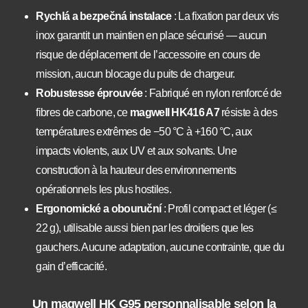
Rychlá a bezpečná instalace
: La fixation par deux vis
inox garantit un maintien en place sécurisé — aucun
risque de déplacement de l’accessoire en cours de
mission, aucun blocage du puits de chargeur.
Robustesse éprouvée
: Fabriqué en nylon renforcé de
fibres de carbone, ce
magwell HK416 A7
résiste à des
températures extrêmes de −50 °C à +160 °C, aux
impacts violents, aux UV et aux solvants. Une
construction à la hauteur des environnements
opérationnels les plus hostiles.
Ergonomické a obouruční
: Profil compact et léger (≤
22 g), utilisable aussi bien par les droitiers que les
gauchers. Aucune adaptation, aucune contrainte, que du
gain d’efficacité.
Un magwell HK G95 personnalisable selon la