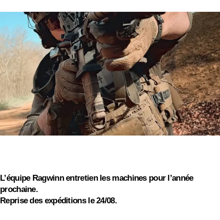
SPECIÁLNÍ
NABÍDKA!
On s'absente pour quelques jours
On vous souhaite de bonnes vacances d'été, profitez
des barbecues et continuez à driller !
L’équipe Ragwinn entretien les machines pour l’année
prochaine.
Reprise des expéditions le 24/08.