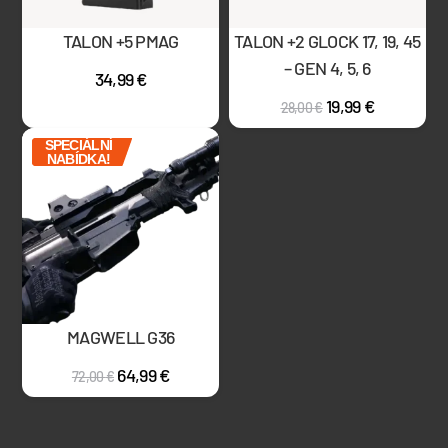
TALON +5 PMAG
TALON +2 GLOCK 17, 19, 45
– GEN 4, 5, 6
34,99
€
19,99
€
28,00
€
SPECIÁLNÍ
NABÍDKA!
MAGWELL G36
64,99
€
72,00
€