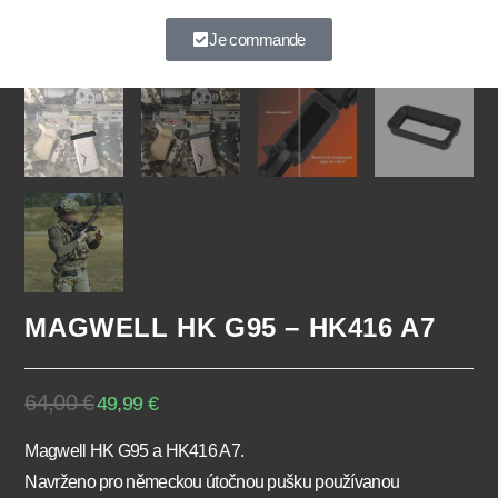
À très vite.
Je commande
MAGWELL HK G95 – HK416 A7
64,00
€
49,99
€
Magwell HK G95 a HK416 A7.
Navrženo pro německou útočnou pušku používanou