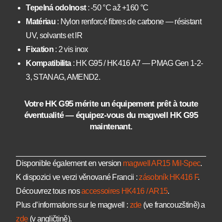
Tepelná odolnost
: -50 °C až +160 °C
Matériau
: Nylon renforcé fibres de carbone — résistant
UV, solvants et IR
Fixation
: 2 vis inox
Kompatibilita
: HK G95 / HK416 A7 — PMAG Gen 1-2-
3, STANAG, AMEND2.
Votre HK G95 mérite un équipement prêt à toute
éventualité — équipez-vous du magwell HK G95
maintenant.
Disponible également en version
magwell AR15 Mil-Spec
.
K dispozici ve verzi věnované Francii :
zásobník HK416 F
.
Découvrez tous nos
accessoires HK416 / AR15
.
Plus d’informations sur le magwell :
zde
(ve francouzštině) a
zde
(v angličtině).