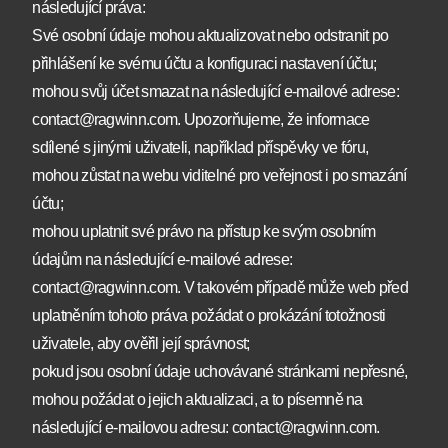
následující práva:
Své osobní údaje mohou aktualizovat nebo odstranit po
přihlášení ke svému účtu a konfiguraci nastavení účtu;
mohou svůj účet smazat na následující e-mailové adrese:
contact@ragwinn.com. Upozorňujeme, že informace
sdílené s jinými uživateli, například příspěvky ve fóru,
mohou zůstat na webu viditelné pro veřejnost i po smazání
účtu;
mohou uplatnit své právo na přístup ke svým osobním
údajům na následující e-mailové adrese:
contact@ragwinn.com. V takovém případě může web před
uplatněním tohoto práva požádat o prokázání totožnosti
uživatele, aby ověřil její správnost;
pokud jsou osobní údaje uchovávané stránkami nepřesné,
mohou požádat o jejich aktualizaci, a to písemně na
následující e-mailovou adresu: contact@ragwinn.com.