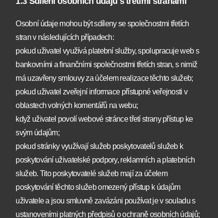
1.3 Sdílení osobních údajů s třetími stranami
Osobní údaje mohou být sdíleny se společnostmi třetích
stran v následujících případech:
pokud uživatel využívá platební služby, spolupracuje web s
bankovními a finančními společnostmi třetích stran, s nimiž
má uzavřeny smlouvy za účelem realizace těchto služeb;
pokud uživatel zveřejní informace přístupné veřejnosti v
oblastech volných komentářů na webu;
když uživatel povolí webové stránce třetí strany přístup ke
svým údajům;
pokud stránky využívají služeb poskytovatelů služeb k
poskytování uživatelské podpory, reklamních a platebních
služeb. Tito poskytovatelé služeb mají za účelem
poskytování těchto služeb omezený přístup k údajům
uživatele a jsou smluvně zavázáni používat je v souladu s
ustanoveními platných předpisů o ochraně osobních údajů;