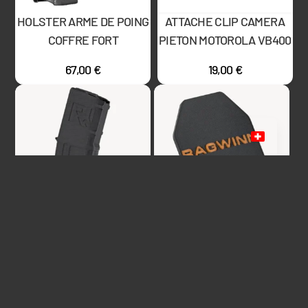
HOLSTER ARME DE POING
ATTACHE CLIP CAMERA
COFFRE FORT
PIETON MOTOROLA VB400
67,00
€
19,00
€
PORTE-CLE MINI
PORTE-CLE BALISTIQUE –
CHARGEUR – RAGWINN
RAGWINN
6,00
€
5,99
€