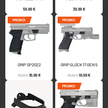
59,99
€
39,99
€
PROMO!
PROMO!
ÉPUISÉ
ÉPUISÉ
GRIP SP2022
GRIP GLOCK 17 GEN 5
16,99
€
16,99
€
20,00
€
20,00
€
PROMO!
ÉPUISÉ