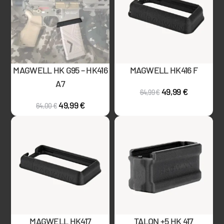
MAGWELL HK G95 – HK416
MAGWELL HK416 F
A7
49,99
€
64,99
€
49,99
€
64,00
€
MAGWELL HK417
TALON +5 HK 417