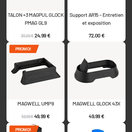
TALON +3 MAGPUL GLOCK
Support AR15 – Entretien
PMAG GL9
et exposition
24,99
€
72,00
€
30,00
€
PROMO!
MAGWELL UMP9
MAGWELL GLOCK 43X
49,99
€
49,99
€
59,99
€
PROMO!