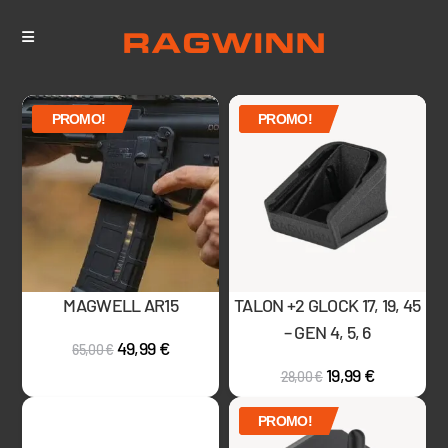
PROMO!
PROMO!
MAGWELL AR15
TALON +2 GLOCK 17, 19, 45
– GEN 4, 5, 6
49,99
€
65,00
€
19,99
€
28,00
€
PROMO!