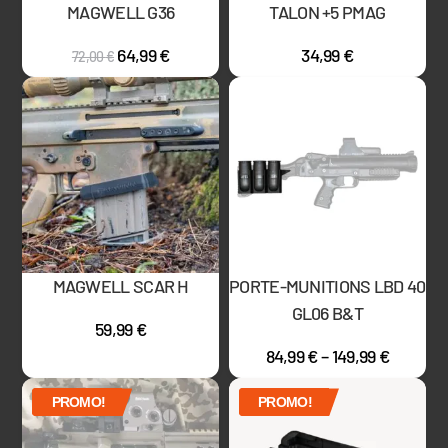
MAGWELL G36
TALON +5 PMAG
64,99
€
34,99
€
72,00
€
MAGWELL SCAR H
PORTE-MUNITIONS LBD 40
GL06 B&T
59,99
€
84,99
€
–
149,99
€
PROMO!
PROMO!