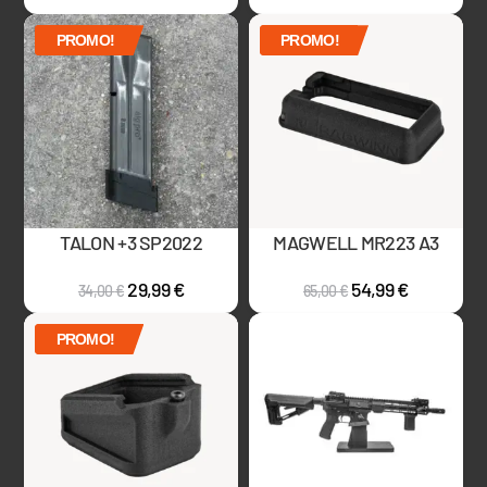
PROMO!
PROMO!
TALON +3 SP2022
MAGWELL MR223 A3
29,99
€
54,99
€
34,00
€
65,00
€
PROMO!