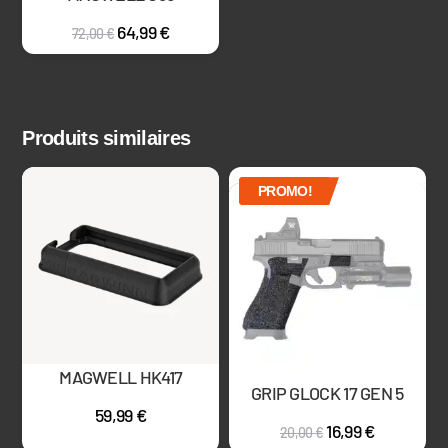
64,99
€
72,00
€
Produits similaires
Épuisé
PROMO!
MAGWELL HK417
GRIP GLOCK 17 GEN 5
59,99
€
16,99
€
20,00
€