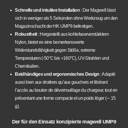
Schnelle und intuitive Installation
: Der Magwell lässt
sich in weniger als 5 Sekunden ohne Werkzeug um den
Magazinschacht der HK UMP9 befestigen.
Robustheit
: Hergestellt aus kohlefaserverstärktem
Nylon, bietet es eine bemerkenswerte
Widerstandsfähigkeit gegen Stöße, extreme
Temperaturen (-50°C bis +160°C), UV-Strahlen und
Chemikalien.
Beidhändiges und ergonomisches Design
: Adapté
aussi bien aux droitiers qu’aux gauchers et libérant
l’accès au bouton de déverrouillage du chargeur, tout en
présentant une forme compacte et un poids léger (∼ 15
g).
Der für den Einsatz konzipierte magwell UMP9