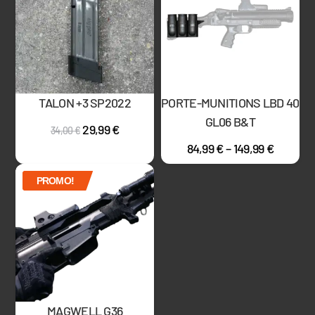
TALON +3 SP2022
PORTE-MUNITIONS LBD 40
GL06 B&T
29,99
€
34,00
€
84,99
€
–
149,99
€
PROMO!
MAGWELL G36